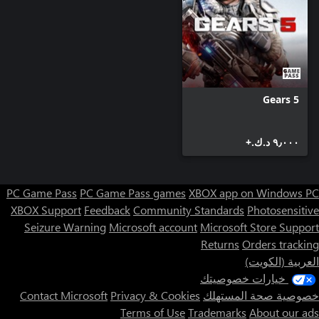
Gears 5
٩٫٠٠٠ د.ك.‏+
PC Game Pass
PC Game Pass games
XBOX app on Windows PC
XBOX Support
Feedback
Community Standards
Photosensitive
Seizure Warning
Microsoft account
Microsoft Store Support
Returns
Orders tracking
العربية (الكويت)
خيارات خصوصيتك
خصوصية صحة المستهلك
Privacy & Cookies
Contact Microsoft
Terms of Use
Trademarks
About our ads