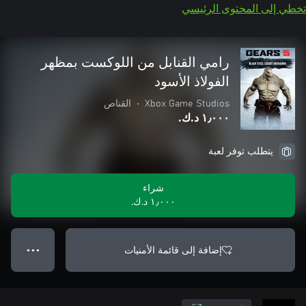
تخطي إلى المحتوى الرئيسي
رامي القنابل من اللوكست بمظهر
الفولاذ الأسود
Xbox Game Studios
•
القناص
١٫٠٠٠ د.ك.‏
يتطلب توفر لعبة
شراء
١٫٠٠٠ د.ك.‏
إضافة إلى قائمة الأمنيات
● ● ●