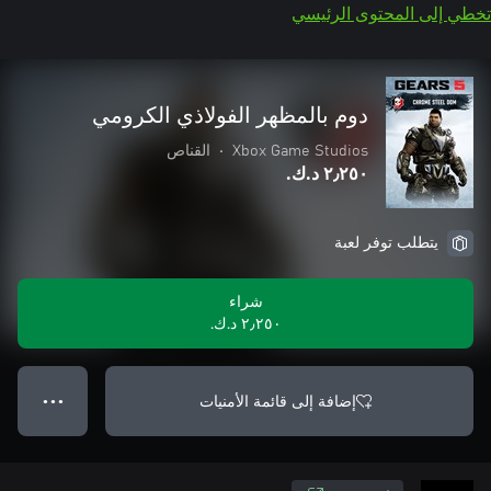
تخطي إلى المحتوى الرئيسي
دوم بالمظهر الفولاذي الكرومي
Xbox Game Studios
•
القناص
٢٫٢٥٠ د.ك.‏
يتطلب توفر لعبة
شراء
٢٫٢٥٠ د.ك.‏
إضافة إلى قائمة الأمنيات
● ● ●