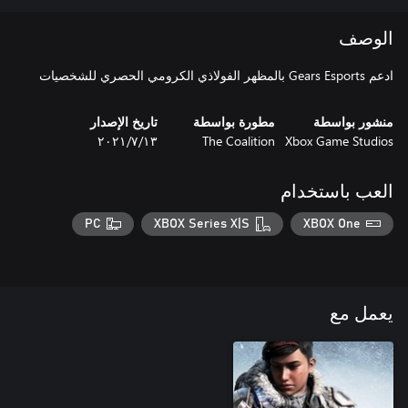
الوصف
ادعم Gears Esports بالمظهر الفولاذي الكرومي الحصري للشخصيات
منشور بواسطة
مطورة بواسطة
تاريخ الإصدار
Xbox Game Studios
The Coalition
١٣‏/٧‏/٢٠٢١
العب باستخدام
PC
XBOX Series X|S
XBOX One
يعمل مع