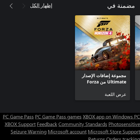
إظهار الكل
مضمنة في
مجموعة إضافات الإصدار
Ultimate من Forza
Horizon 4
عرض اللعبة
PC Game Pass
PC Game Pass games
XBOX app on Windows PC
XBOX Support
Feedback
Community Standards
Photosensitive
Seizure Warning
Microsoft account
Microsoft Store Support
Returns
Orders tracking