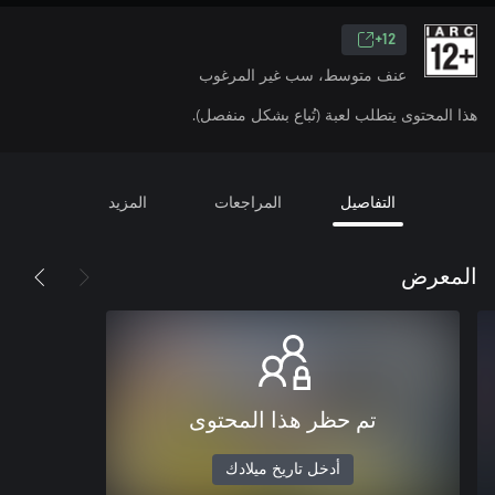
12+
عنف متوسط، سب غير المرغوب
هذا المحتوى يتطلب لعبة (تُباع بشكل منفصل).
التفاصيل
المراجعات
المزيد
المعرض
تم حظر هذا المحتوى
أدخل تاريخ ميلادك