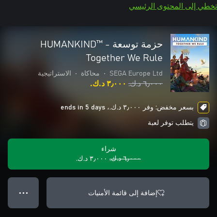
تخطي إلى المحتوى الرئيسي
حزمة توسعة HUMANKIND™ -
Together We Rule
SEGA Europe Ltd
•
محاكاة
•
الاستراتيجية
٦٫٠٠٠ د.ك.‏
٣٫٠٠٠ د.ك.‏
بسعر مخفض: وفر ٣٫٠٠٠ د.ك.‏، ends in 5 days
يتطلب توفر لعبة
شراء
٦٫٠٠٠ د.ك.‏
٣٫٠٠٠ د.ك.‏
إضافة إلى قائمة الأمنيات
● ● ●