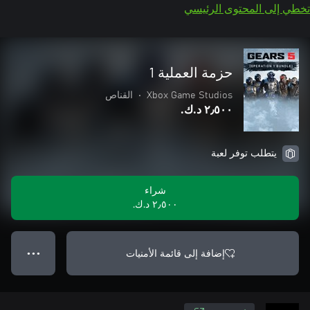
تخطي إلى المحتوى الرئيسي
حزمة العملية 1
Xbox Game Studios
•
القناص
٢٫٥٠٠ د.ك.‏
يتطلب توفر لعبة
شراء
٢٫٥٠٠ د.ك.‏
إضافة إلى قائمة الأمنيات
● ● ●