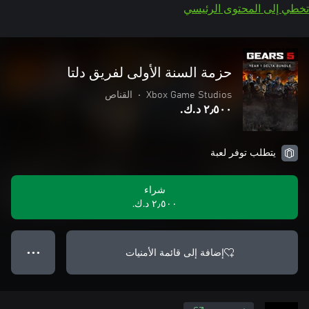
تخطي إلى المحتوى الرئيسي
حزمة السنة الأولى لفريق دلتا
Xbox Game Studios
•
القناص
٢٫٥٠٠ د.ك.‏
يتطلب توفر لعبة
شراء
٢٫٥٠٠ د.ك.‏
إضافة إلى قائمة الأمنيات
● ● ●