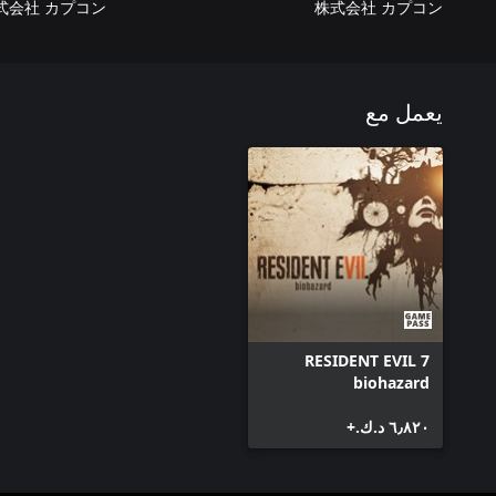
式会社 カプコン
株式会社 カプコン
يعمل مع
RESIDENT EVIL 7
biohazard
٦٫٨٢٠ د.ك.‏+