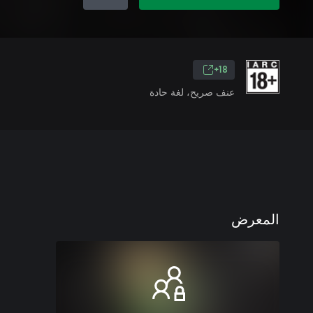
18+
عنف صريح، لغة حادة
المعرض