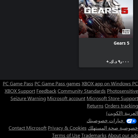
Gears 5
٩٫٠٠٠ د.ك.‏+
PC Game Pass
PC Game Pass games
XBOX app on Windows PC
XBOX Support
Feedback
Community Standards
Photosensitive
Seizure Warning
Microsoft account
Microsoft Store Support
Returns
Orders tracking
العربية (الكويت)
خيارات خصوصيتك
خصوصية صحة المستهلك
Privacy & Cookies
Contact Microsoft
Terms of Use
Trademarks
About our ads