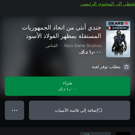
تخطي إلى المحتوى الرئيسي
جندي أنثى من اتحاد الجمهوريات
المستقلة بمظهر الفولاذ الأسود
Xbox Game Studios
•
القناص
١٫٠٠٠ د.ك.‏
يتطلب توفر لعبة
شراء
١٫٠٠٠ د.ك.‏
إضافة إلى قائمة الأمنيات
● ● ●