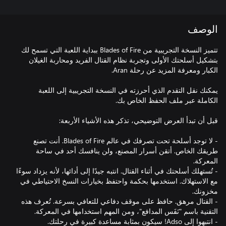
الوصف
تتميز النسخة التجريبية من Blades of Fire ببداية اللعبة التي تسمح لك
بتشكيل أسلحتك الأولى وتجربة نظام القتال الفريد ومحاربة الغيلان
يمكنك نقل التقدم الذي أحرزته في النسخة التجريبية إلى اللعبة
- لا توجد أسلحة تحت تصرفك في عالم Blades of Fire. أنت تصنع
طريقك الخاص. أتقن أسرار المصنع، ولن ينافسك أحد في ساحة
- تُستهلك أسلحتك في أثناء القتال. انتبه جيدًا إلى أدائها، لأنه يزداد سوءًا
مع الاستهلاك. استخدمها بحكمة واحتفظ بخيارات النسخ الاحتياطي في
- القتال مرهق. حافظ على موقف دفاعي للتعافي بسرعة. تُعرف هذه