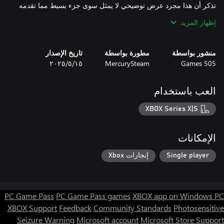
تذكر أن هذا مجرد عرض توضيحي لا يمثل سوى جزء بسيط مما تقدمه
إظهار المزيد
منشور بواسطة
مطورة بواسطة
تاريخ الإصدار
من استوديو MercurySteam الحائز على جوائز، تأتي مغامرة أكشن
505 Games
MercurySteam
١٥‏/٥‏/٢٠٢٥
جديدة حيث تقوم بتشكيل أسلحتك الخاصة وتواجه أعداء شرسين في
العب باستخدام
اصنع الأسلحة المفضلة لديك في المصنع واختر من بين سبع أنواع
مختلفة من الأسلحة.
XBOX Series X|S
الإمكانات
Single player
إنجازات Xbox
PC Game Pass
PC Game Pass games
XBOX app on Windows PC
XBOX Support
Feedback
Community Standards
Photosensitive
Seizure Warning
Microsoft account
Microsoft Store Support