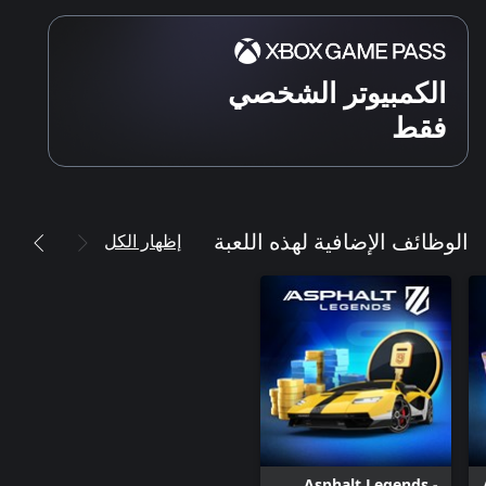
يُرجى الانتباه إلى أن هذه اللعبة تتضمن عمليات شراء من داخل
الكمبيوتر الشخصي
فقط
إظهار الكل
الوظائف الإضافية لهذه اللعبة
يسمح لك هذا التطبيق بشراء سلع افتراضية داخل التطبيق، ومن
الممكن أن يضّم إعلانات لطرف ثالث قد تُعيد توجيهك إلى موقع طرف
Asphalt Legends -