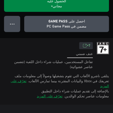
الحصول عليه
مجاني+
احصل على GAME PASS
● ● ●
مضمن في PC Game Pass
7+
عنف ضمني
تفاعل المستخدمين، عمليات شراء داخل اللعبة (تتضمن
عناصر عشوائية)
يتلقى ناشرو الألعاب التي تقوم بتشغيلها وصولاً إلى معلومات ملف
تعريفك في Xbox والبيانات المقترنة بينما تمارس الألعاب.
تعرّف على
المزيد
بالإضافة إلى تقديم عمليات شراء داخل التطبيق
معلومات عناصر تحكم الوالدين.
تعرّف على المزيد