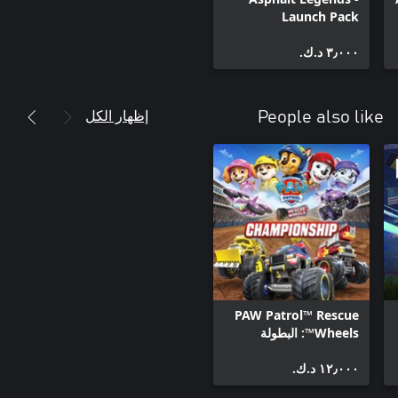
Launch Pack
اتفاقية التراخيص للمستخدمين: http://www.gameloft.com/ar/eula
٣٫٠٠٠ د.ك.‏
إظهار الكل
People also like
PAW Patrol™ Rescue
Wheels™: البطولة
١٢٫٠٠٠ د.ك.‏