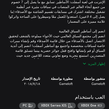
الإنترنت في لعبة أسفلت: الأساطير. تسابق مع ما يصل إلى 7 خصوم
من جميع أنحاء العالم عبر المنصات في سباقات مثيرة عبر أنظمة
تشغيل مختلفة. اشترك في مسابقات تقسيم الشاشة مع الأصدقاء (ما
يصل إلى 4 لاعبين). استعدوا للعمل معًا وسيطروا على الساحة واتركوا
انضم إلى مجتمع السباق العالمي حيث الأجواء مملوءة بالشغف لتحقيق
الانتصار. اتصل بالأصدقاء من خلال قائمة الأصدقاء وقم بإنشاء ممرات
خاصة لسباقات متخصصة واجتمع مع أساطير أسفلت! انضم إلى أندية
السباق أو قم بإنشائها وافتح قفل جوائز حصرية بينما تتسلق قائمة
المتصدرين. استمتع بتجربة وضع تعاوني متعدد اللاعبين جديد حيث
يمكنك أن تكون عميلاً أمنيًا يطارد أعضاء العصابة أو أحد الخارجين عن
إظهار المزيد
منشور بواسطة
مطورة بواسطة
تاريخ الإصدار
استخدم قوة المجموعة: تنتظرك أكثر من 250 سيارة خارقة من نخبة
Gameloft
Gameloft
١٨‏/٧‏/٢٠١٨
المصنعين مثل Ferrari وPorsche وLamborghini، وتم تصميم كل منها
بدقة لتجاوز حدود السرعة والأداء. سيطر على المسارات المستوحاة
من المواقع الشهيرة في جميع أنحاء العالم، والتي يعتز بها المتسابقون
العب باستخدام
PC
XBOX Series X|S
XBOX One