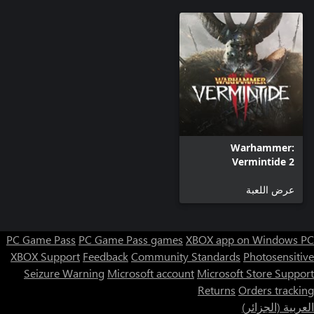
Warhammer:
Vermintide 2
عرض اللعبة
PC Game Pass
PC Game Pass games
XBOX app on Windows PC
XBOX Support
Feedback
Community Standards
Photosensitive
Seizure Warning
Microsoft account
Microsoft Store Support
Returns
Orders tracking
العربية (الجزائر)