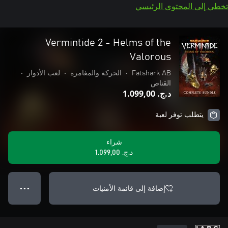
تخطي إلى المحتوى الرئيسي
Vermintide 2 - Helms of the
Valorous
Fatshark AB
•
الحركة والمغامرة
•
لعب الأدوار
•
القناص
د.ج.‏ 1.099,00
يتطلب توفر لعبة
شراء
د.ج.‏ 1.099,00
إضافة إلى قائمة الأمنيات
● ● ●