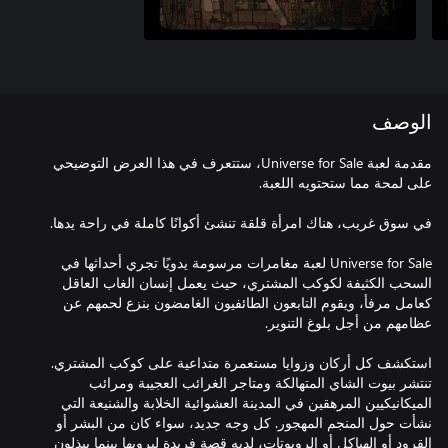
الوصف
مقدمة لعبة Universe for Sale، ستتعرف في هذا العرض التوضيحي
Universe for Sale لعبة مغامرات مرسومة يدويًا تجري أحداثها في
السحب الكثيفة لكوكب المشتري، حيث يعمل إنسان الغاب العاقل
كعامل مرفأ، ويقوم التابعون الطائفيون الغامضون بنزع لحمهم عن
استكشف كل أركان وزوايا مستعمرة متداعية على كوكب المشتري.
تنتشر بيوت الشاي المتهالكة ومتاجر الغرائب العجيبة ومرائب
الميكانيكيين المرهقين في المدينة العشوائية الخلابة والشنيعة التي
نشأت حول المنجم المهجور. كل وجه جديد، سواء كان من البشر أو
القرود أو الهياكل أو الروبوتات، لديه قصة فريدة ليرويها بينما يبذلون