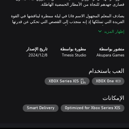
يصادف المعلم المجهول الاسم Lila في ليلة ممطرة ليناقشها في القوة
الفريدة التي تمتلكها إذ إنه منجذب إلى القصص التي تحكي عن قدرتها
على إنشاء الأكوان. والمثير للدهشة أنها تشرحها كما لو كانت تشرح
إظهار المزيد
كيفية تحضير القهوة. لكن المعلم ليس الوحيد الذي يريد معرفة المزيد
منشور بواسطة
مطورة بواسطة
تاريخ الإصدار
عليك اختيار فنجان إذن، وابحث عن بعض المكونات، وستتولى Lila
Akupara Games
Tmesis Studio
8‏/12‏/2024
العب باستخدام
XBOX Series X|S
XBOX One
الإمكانات
Smart Delivery
Optimized for Xbox Series X|S