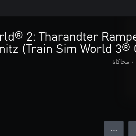
rld® 2: Tharandter Rampe
itz (Train Sim World 3® 
•
محاكاة
● ● ●