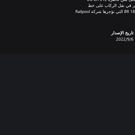
تمر في نقل الركاب على خط
Dresden S-Bahn S3 بالقاطرة DB BR 143. انقل البضائع مع قاطرة BR 185.2 التي تؤجرها شركة Railpool
تاريخ الإصدار
6‏/9‏/2022