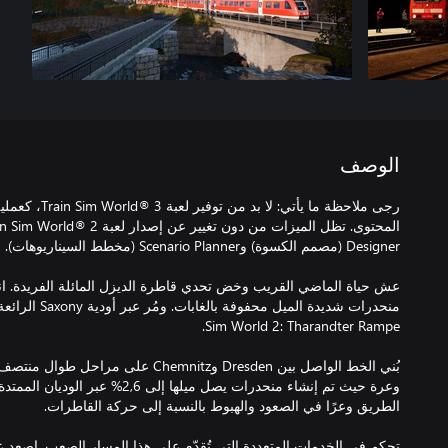
الوصف
ُرجى ملاحظة ما يأ
بُني الخط الواصل بين Dresden وChemnitz 