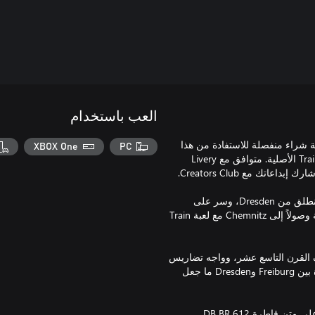
العب باستخدام
تي: لا بد من توفير لعبة Train Sim World® 3، كعملية شراء منفصلة للاستفادة من هذا
XBOX One
PC
المحتوى. تظل الميزات من دون تغيير عن إصدار لعبة Train Sim World® 2 الأصلية. متوافق مع Livery
عش حياة الماضي القريب وخض تحدي قاطرة الديزل المائلة الفريدة. انطلق من Dresden، وسر على
منحدرات شديدة الميل محفوفة بالغابات. ومُر عبر أودية Saxony الرائعة وصولاً إلى Chemnitz مع لعبة Train
على مراحل طوال منتصف القرن التاسع عشر، وواجه تضاريس
وعرة حيث تم إنشاء منحدرات يصل ميلها إلى 2,6% عبر الوديان الممتدة بين Freiburg وDresden ما جعل
تحكم في الخدمات المتعددة التي تُقدّم على هذا المسار الصعب. اصعد على متن قاطرة DB BR 612