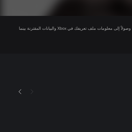
يتلقى ناشرو الألعاب التي تقوم بتشغيلها وصولاً إلى معلومات ملف تعريفك في Xbox والبيانات المقترنة بينما