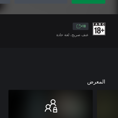
18+
عنف صريح، لغة حادة
المعرض