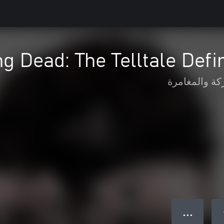
g Dead: The Telltale Defin
كة والمغامرة
● ● ●