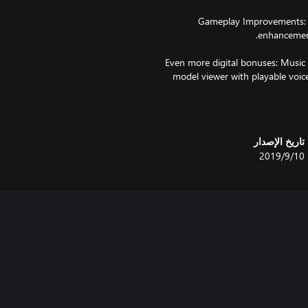
· Gameplay Improvements: 
· Even more digital bonuses: Music 
model viewer with playable voice
تاريخ الإصدار
10‏/9‏/2019