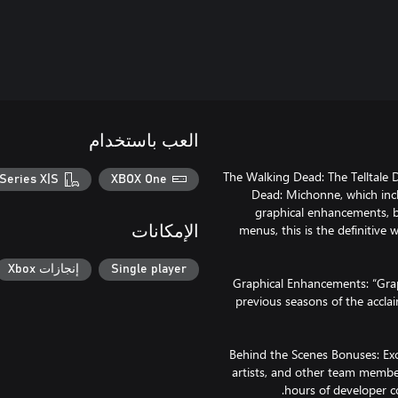
العب باستخدام
The Walking Dead: The Telltale D
Series X|S
XBOX One
Dead: Michonne, which inc
graphical enhancements, be
menus, this is the definitive
الإمكانات
Single player
إنجازات Xbox
· Graphical Enhancements: “Grap
previous seasons of the acclai
· Behind the Scenes Bonuses: E
artists, and other team member