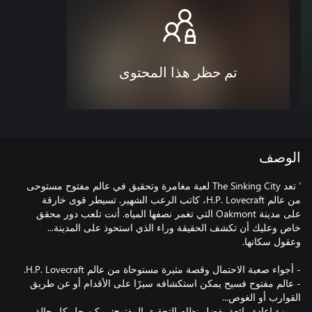
تم حظر هذا المحتوى
الوصف
' تعد The Sinking City‏ لعبة مغامرة وتحقيق في عالم مفتوح مستوحى
من عالم H.P. Lovecraft، كاتب الرعب الشهير. تسيطر قوى خارقة
على مدينة Oakmont التي تغمر نصفها المياه. أنت تلعب دور محقق
خاص وعليك أن تكشف الحقيقة وراء الذي استحوذ على المدينة...
- عالم مفتوح فسيح يمكن استكشافه سيرًا على الأقدام أو عن طريق
- ميزة إعادة رائعة بفضل نظام التحقيق المفتوح: يمكن حل كل حالة