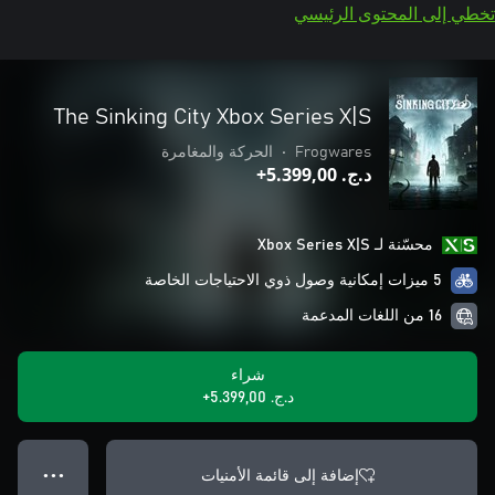
تخطي إلى المحتوى الرئيسي
The Sinking City Xbox Series X|S
Frogwares
•
الحركة والمغامرة
د.ج.‏ 5.399,00+
محسّنة لـ Xbox Series X|S
5 ميزات إمكانية وصول ذوي الاحتياجات الخاصة
16 من اللغات المدعمة
شراء
د.ج.‏ 5.399,00+
إضافة إلى قائمة الأمنيات
● ● ●