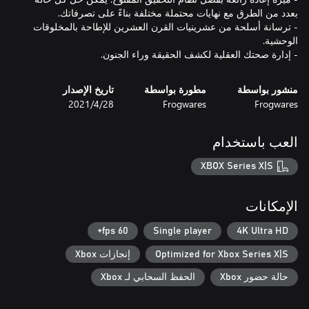
- ترسانة أسلحة من عشرينيات القرن العشرين للإطاحة بالمخلوقات
- إدارة صحتك العقلية لكشف الحقيقة وراء الجنون.
منشور بواسطة
مطورة بواسطة
تاريخ الإصدار
Frogwares
Frogwares
28‏/4‏/2021
العب باستخدام
XBOX Series X|S
الإمكانات
60 fps+
Single player
4K Ultra HD
Optimized for Xbox Series X|S
إنجازات Xbox
حالة حضور Xbox
الحفظ السحابي لـ Xbox