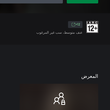
12+
عنف متوسط، سب غير المرغوب
المعرض