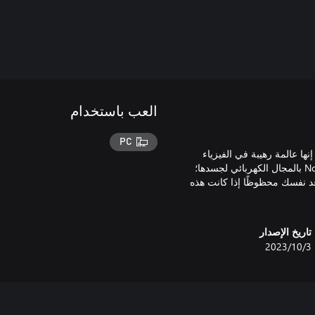
العب باستخدام
PC
Noc الغامضة إلى رابطتك. إنها عالمة رهيبة في الفيزياء
الطيفية، منبوذة في بُعد آخر، عادت بعد أن تغيرت تمامًا. تتلاعب Nocturne بالمجال الكهربائي لجسدها؛
عد نفسك محظوظًا إذا كانت هذه
تاريخ الإصدار
3‏/10‏/2023