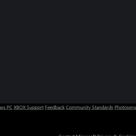
ws PC
XBOX Support
Feedback
Community Standards
Photosens