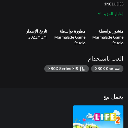
- A NEW WORLD TO EXPLORE – Step back in time and build a
إظهار المزيد
- THEMED COSMETICS – Six Jurassic outfits, six prehistoric
منشور بواسطة
مطورة بواسطة
تاريخ الإصدار
- CRAFT YOUR STORY – Build a family, find love, pursue a career
Marmalade Game
Marmalade Game
1‏/12‏/2022
Studio
Studio
Live out your glorious past life – let the Age of Giants World
stomp into your collection today!
العب باستخدام
XBOX Series X|S
XBOX One
يعمل مع