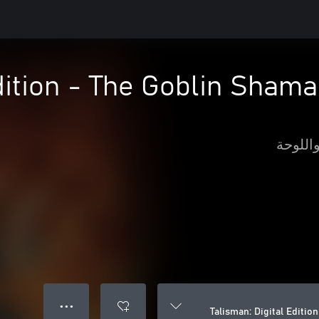
Edition - The Goblin Sham
اللوحة
● ● ●
Talisman: Digital Editi