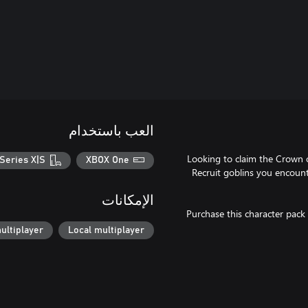
العب باستخدام
Looking to claim the Crown o
Series X|S
XBOX One
Recruit goblins you encount
الإمكانات
Purchase this character pack
ultiplayer
Local multiplayer