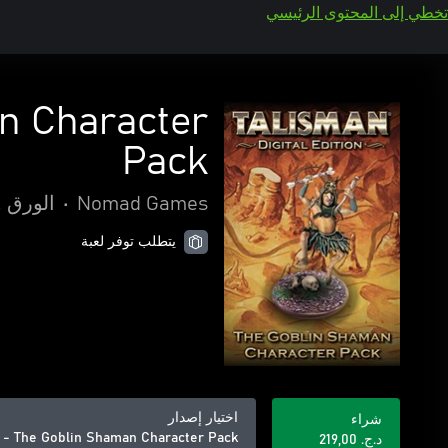
تخطي إلى المحتوى الرئيسي
an Character
Pack
Nomad Games
•
الورق و
يتطلب توفر لعبة
اختيار إصدار
شراء
on - The Goblin Shaman Character Pack
د.ج.‏ 219,00