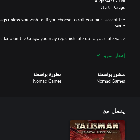
rags unless you wish to. If you choose to roll, you must accept the
card that has the word "Goblin" or "Hobgoblin" in its title, you
إظهار المزيد
 discard one of your spellbound Enemies and gain 1 Spell, if your
منشور بواسطة
مطورة بواسطة
Nomad Games
Nomad Games
ay discard one of your spellbound Enemies to prevent the loss of
life.
يعمل مع