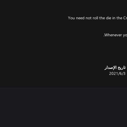
You need not roll the die in the C
Whenever you encounter an Enemy 
At the end of your turn, you may
تاريخ الإصدار
3‏/6‏/2021
When you would lose a life you m