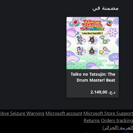
مضمنة في
Taiko no Tatsujin: The
Drum Master! Beat
Pass Vol. 4
د.ج.‏ 2.149,00
itive Seizure Warning
Microsoft account
Microsoft Store Support
Returns
Orders tracking
العربية (الجزائر)