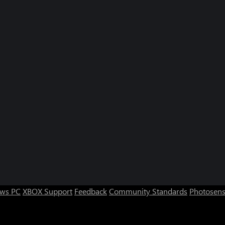
ws PC
XBOX Support
Feedback
Community Standards
Photosens