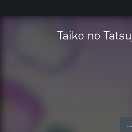
Taiko no Tats
● ● ●