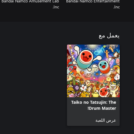
Bandai Namco Amusement Lab
Bandai Namco Entertainment
Inc.
Inc.
يعمل مع
Taiko no Tatsujin: The
Drum Master!
عرض اللعبة