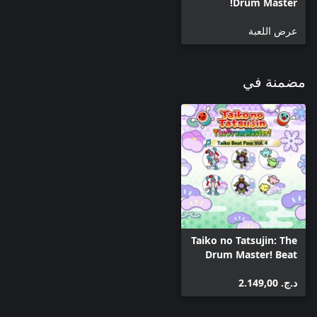
Drum Master!
عرض اللعبة
مضمنة في
Taiko no Tatsujin: The
Drum Master! Beat
Pass Vol. 4
د.ج.‏ 2.149,00