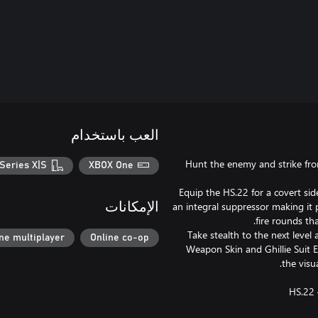
العب باستخدام
Hunt the enemy and strike fr
Series X|S
XBOX One
Equip the HS.22 for a covert side
an integral suppressor making it pr
الإمكانات
Take stealth to the next leve
ne multiplayer
Online co-op
Weapon Skin and Ghillie Suit 