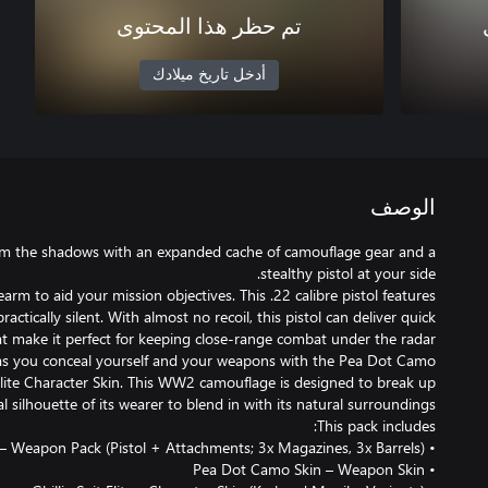
تم حظر هذا المحتوى
أدخل تاريخ ميلادك
الوصف
om the shadows with an expanded cache of camouflage gear and a
arm to aid your mission objectives. This .22 calibre pistol features
actically silent. With almost no recoil, this pistol can deliver quick
l as you conceal yourself and your weapons with the Pea Dot Camo
Elite Character Skin. This WW2 camouflage is designed to break up