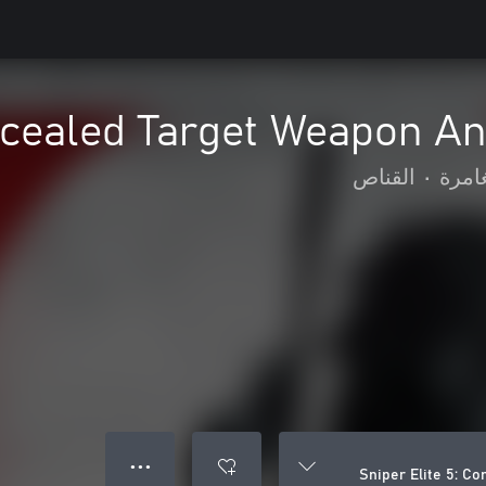
oncealed Target Weapon A
امرة
•
القناص
● ● ●
Sniper Elite 5: C