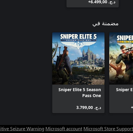
د.ج.‏ 6.499,00+
مضمنة في
Sniper Elite 5 Season
Sniper E
Pass One
د.ج.‏ 3.799,00
itive Seizure Warning
Microsoft account
Microsoft Store Support