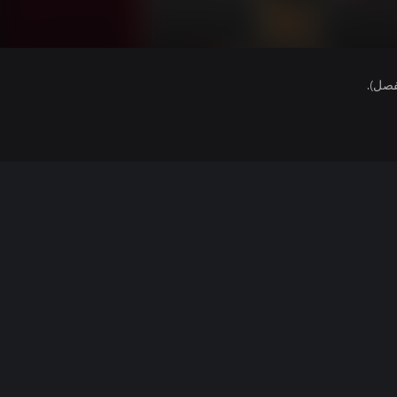
فصل).