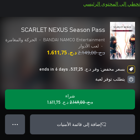
تخطي إلى المحتوى الرئيسي
SCARLET NEXUS Season Pass
BANDAI NAMCO Entertainment
•
الحركة والمغامرة
•
لعب الأدوار
د.ج.‏ 2.149,00
د.ج.‏ 1.611,75
بسعر مخفض: وفر د.ج.‏ 537,25، ends in 6 days
يتطلب توفر لعبة
شراء
د.ج.‏ 2.149,00
د.ج.‏ 1.611,75
إضافة إلى قائمة الأمنيات
● ● ●