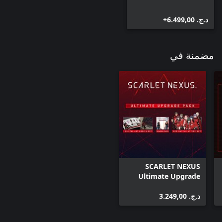
د.ج.‏ 6.499,00+
مضمنة في
SCARLET NEXUS
Ultimate Upgrade
Pack
د.ج.‏ 3.249,00