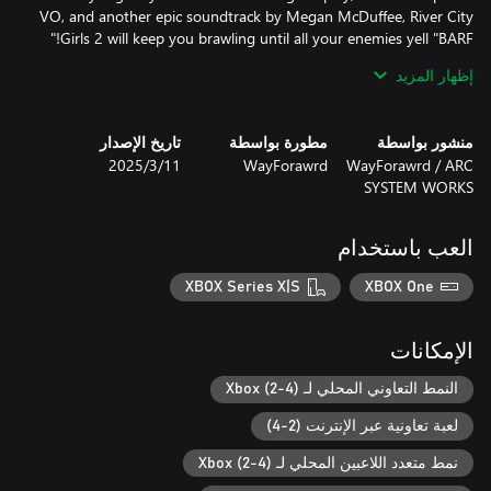
VO, and another epic soundtrack by Megan McDuffee, River City
إظهار المزيد
• Six playable characters, each with their own fighting styles and
منشور بواسطة
مطورة بواسطة
تاريخ الإصدار
• Enhanced combat: guard crushes, lift-off combos, elemental
WayForawrd / ARC
WayForawrd
11‏/3‏/2025
SYSTEM WORKS
• River City is bigger than ever! New locations with multiple
العب باستخدام
• New "hired heavies" aid you in battle! Have two recruits at
XBOX Series X|S
XBOX One
• Loads of NPCs to meet, interact with, and punch in the face -
• Awesome anime intro, comic book cutscenes, English and
الإمكانات
Japanese voiceovers, and a spectacular soundtrack featuring
النمط التعاوني المحلي لـ Xbox (2-4)
لعبة تعاونية عبر الإنترنت (2-4)
LET'S GO, BROS! The legendary Double Dragons, Billy and Jimmy
نمط متعدد اللاعبين المحلي لـ Xbox (2-4)
Lee, are busting out of their dojos and joining River City Girls 2