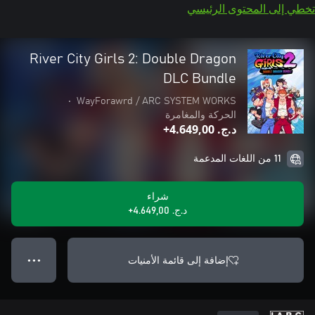
تخطي إلى المحتوى الرئيسي
River City Girls 2: Double Dragon
DLC Bundle
•
WayForawrd / ARC SYSTEM WORKS
الحركة والمغامرة
د.ج.‏ 4.649,00+
11 من اللغات المدعمة
شراء
د.ج.‏ 4.649,00+
إضافة إلى قائمة الأمنيات
● ● ●