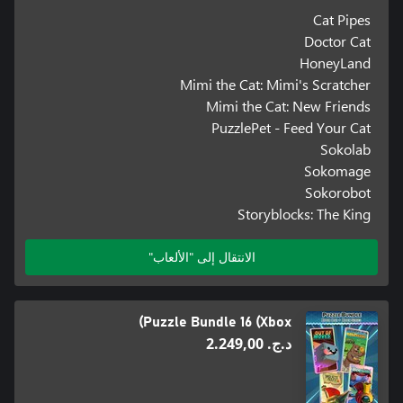
Cat Pipes
Doctor Cat
HoneyLand
Mimi the Cat: Mimi's Scratcher
Mimi the Cat: New Friends
PuzzlePet - Feed Your Cat
Sokolab
Sokomage
Sokorobot
Storyblocks: The King
الانتقال إلى "الألعاب"
Puzzle Bundle 16 (Xbox)
د.ج.‏ 2.249,00