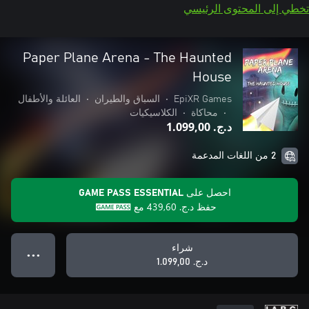
تخطي إلى المحتوى الرئيسي
Paper Plane Arena - The Haunted
House
EpiXR Games
•
السباق والطيران
•
العائلة والأطفال
•
محاكاة
•
الكلاسيكيات
د.ج.‏ 1.099,00
2 من اللغات المدعمة
احصل على GAME PASS ESSENTIAL
حفظ
د.ج.‏ 439,60
مع
شراء
● ● ●
د.ج.‏ 1.099,00