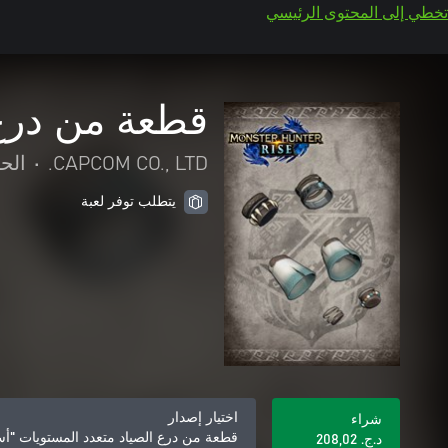
تخطي إلى المحتوى الرئيسي
قطعة من درع 
CAPCOM CO., LTD.
•
الح
يتطلب توفر لعبة
اختيار إصدار
شراء
قطعة من درع الصياد متعدد المستويات "أ
د.ج.‏ 208,02