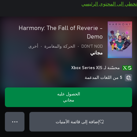
تخطي إلى المحتوى الرئيسي
Harmony: The Fall of Reverie -
Demo
DON'T NOD
•
الحركة والمغامرة
•
أخرى
مجاني
محسّنة لـ Xbox Series X|S
5 من اللغات المدعمة
الحصول عليه
مجاني
إضافة إلى قائمة الأمنيات
● ● ●