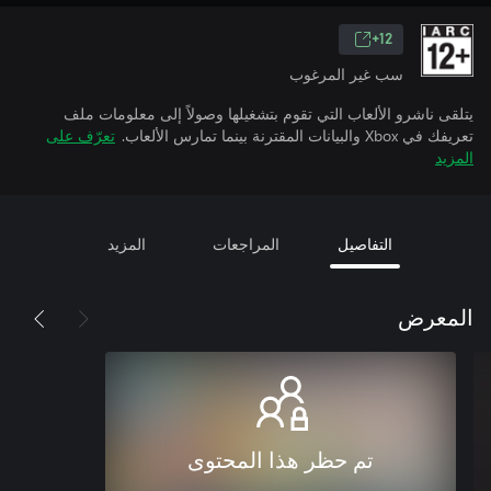
12+
سب غير المرغوب
يتلقى ناشرو الألعاب التي تقوم بتشغيلها وصولاً إلى معلومات ملف
تعريفك في Xbox والبيانات المقترنة بينما تمارس الألعاب.
تعرّف على
المزيد
التفاصيل
المراجعات
المزيد
المعرض
تم حظر هذا المحتوى