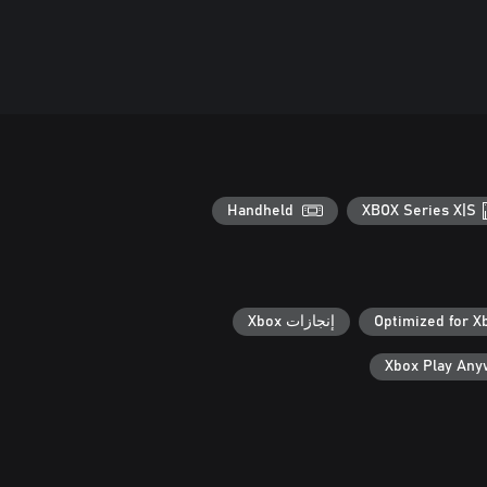
Handheld
XBOX Series X|S
Optimized for X
إنجازات Xbox
Xbox Play An