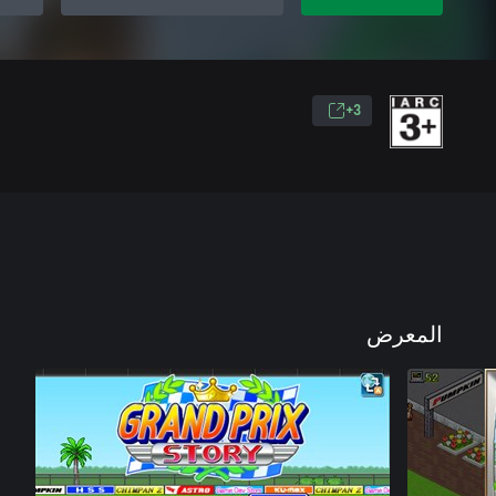
3+
المعرض