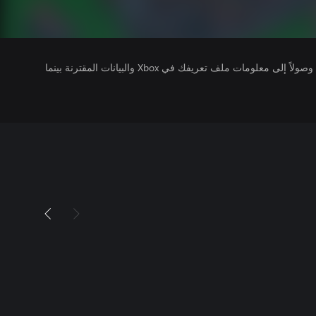
يتلقى ناشرو الألعاب التي تقوم بتشغيلها وصولاً إلى معلومات ملف تعريفك في Xbox والبيانات المقترنة بينما