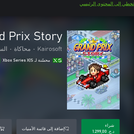
تخطي إلى المحتوى الرئيسي
d Prix Story
Kairosoft
•
محاكاة
•
الس
محسّنة لـ Xbox Series X|S
شراء
إضافة إلى قائمة الأمنيات
د.ج.‏ 1.299,00