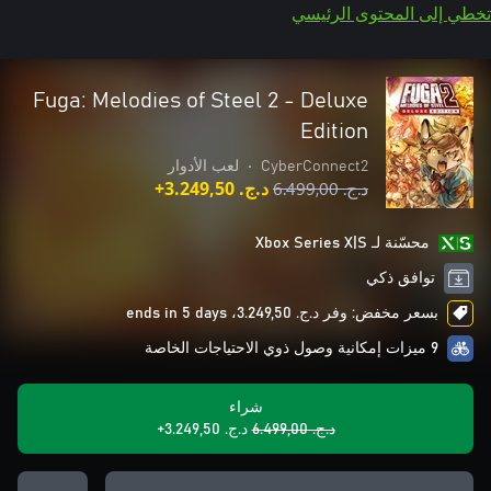
تخطي إلى المحتوى الرئيسي
Fuga: Melodies of Steel 2 - Deluxe
Edition
CyberConnect2
•
لعب الأدوار
د.ج.‏ 6.499,00
د.ج.‏ 3.249,50+
محسّنة لـ Xbox Series X|S
توافق ذكي
بسعر مخفض: وفر د.ج.‏ 3.249,50، ends in 5 days
9 ميزات إمكانية وصول ذوي الاحتياجات الخاصة
شراء
د.ج.‏ 6.499,00
د.ج.‏ 3.249,50+