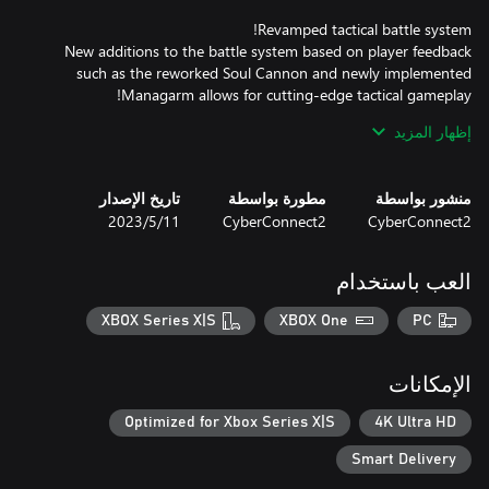
New additions to the battle system based on player feedback
such as the reworked Soul Cannon and newly implemented
إظهار المزيد
Plot your path forward on the branching routes of the battlefield.
منشور بواسطة
مطورة بواسطة
تاريخ الإصدار
CyberConnect2
CyberConnect2
11‏/5‏/2023
The choices you make affect the Judgment Gauges, ultimately
changing how events play out. You are the author of your own
العب باستخدام
XBOX Series X|S
XBOX One
PC
The weight of despair, rage, and loss will shake you to your core
in Fuga: Melodies of Steel 2—the RPG of hard choices and tough
الإمكانات
*It's not necessary to play Fuga: Melodies of Steel to enjoy Fuga:
Optimized for Xbox Series X|S
4K Ultra HD
Smart Delivery