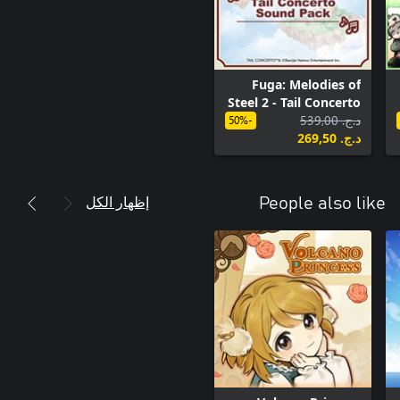
Fuga: Melodies of
Steel 2 - Tail Concerto
د.ج.‏ 539,00
Sound Pack
-50%
د.ج.‏ 269,50
إظهار الكل
People also like