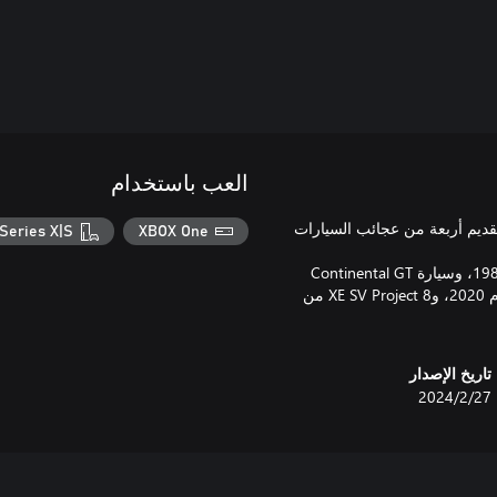
العب باستخدام
تقديم أربعة من عجائب السيارات
Series X|S
XBOX One
تعرض هذه المجموعة مركبة AMG Hammer من مرسيدس-بنز لعام 1987، وسيارة Continental GT
المكشوفة من بنتلي لعام 2021، وAutomobili Pininfarina Battista لعام 2020، وXE SV Project 8 من
تاريخ الإصدار
27‏/2‏/2024