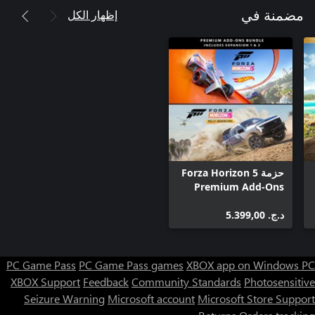
إظهار الكل
مضمنة في
حزمة Forza Horizon 5
Premium Add-Ons
د.ج.‏ 5.399,00
PC Game Pass
PC Game Pass games
XBOX app on Windows PC
XBOX Support
Feedback
Community Standards
Photosensitive
Seizure Warning
Microsoft account
Microsoft Store Support