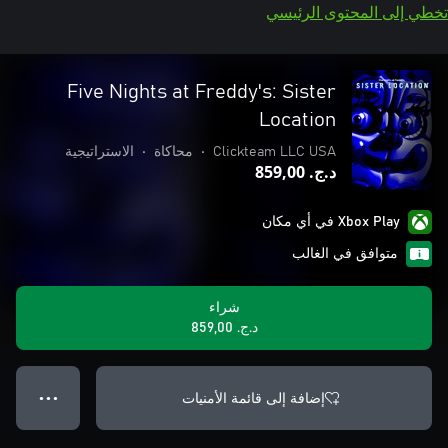
تخطي إلى المحتوى الرئيسي
Five Nights at Freddy's: Sister
Location
Clickteam LLC USA
•
محاكاة
•
الاستراتيجية
د.ج.‏ 859,00
Xbox Play في أي مكان
متوافق في الغالب
شراء
د.ج.‏ 859,00
إضافة إلى قائمة الأمنيات
● ● ●