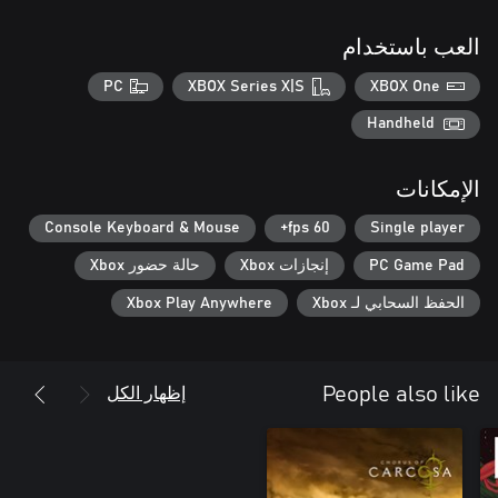
العب باستخدام
PC
XBOX Series X|S
XBOX One
Handheld
الإمكانات
Console Keyboard & Mouse
60 fps+
Single player
PC Game Pad
إنجازات Xbox
حالة حضور Xbox
الحفظ السحابي لـ Xbox
Xbox Play Anywhere
إظهار الكل
People also like