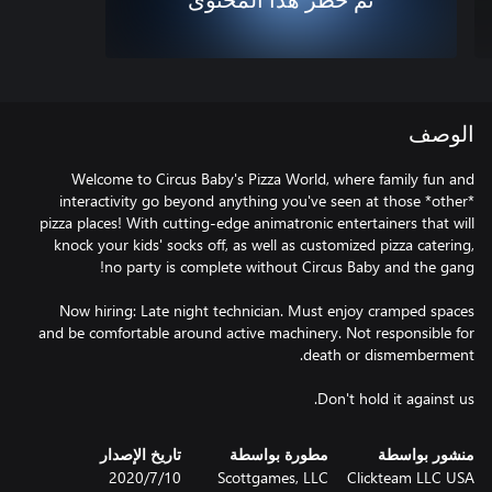
تم حظر هذا المحتوى
الوصف
Welcome to Circus Baby's Pizza World, where family fun and
interactivity go beyond anything you've seen at those *other*
pizza places! With cutting-edge animatronic entertainers that will
knock your kids' socks off, as well as customized pizza catering,
Now hiring: Late night technician. Must enjoy cramped spaces
and be comfortable around active machinery. Not responsible for
Don't hold it against us.
منشور بواسطة
مطورة بواسطة
تاريخ الإصدار
Clickteam LLC USA
Scottgames, LLC
10‏/7‏/2020