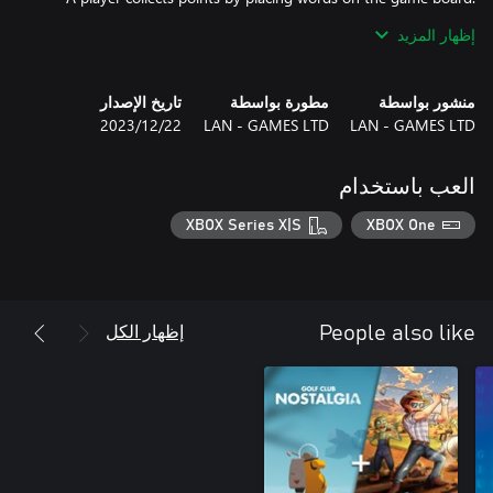
Each letter has a different point value and jokers can be used as
إظهار المزيد
منشور بواسطة
مطورة بواسطة
تاريخ الإصدار
Farm Builder is strategy puzzle board game in which you have to
LAN - GAMES LTD
LAN - GAMES LTD
22‏/12‏/2023
construct farms, roads and surround windmills and water-towers
The game is online multiplayer and in each room can play
العب باستخدام
XBOX Series X|S
XBOX One
3) Solo vs good AI opponent
إظهار الكل
People also like