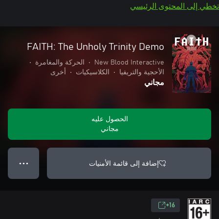
تخطي إلى المحتوى الرئيسي
FAITH: The Unholy Trinity Demo
New Blood Interactive
•
الحركة والمغامرة
•
الأحجية والتريفيا
•
الكلاسيكيات
•
أخرى
مجاني
الحصول عليه
مجاني
إضافة إلى قائمة الأمنيات
● ● ●
16+