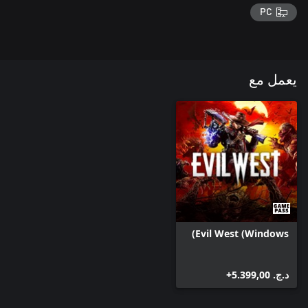
PC
يعمل مع
Evil West (Windows)
د.ج.‏ 5.399,00+