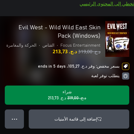
تخطي إلى المحتوى الرئيسي
Evil West - Wild Wild East Skin
Pack (Windows)
Focus Entertainment
•
القناص
•
الحركة والمغامرة
د.ج.‏ 319,00
د.ج.‏ 213,73
بسعر مخفض: وفر د.ج.‏ 105,27، ends in 5 days
يتطلب توفر لعبة
شراء
د.ج.‏ 319,00
د.ج.‏ 213,73
إضافة إلى قائمة الأمنيات
● ● ●