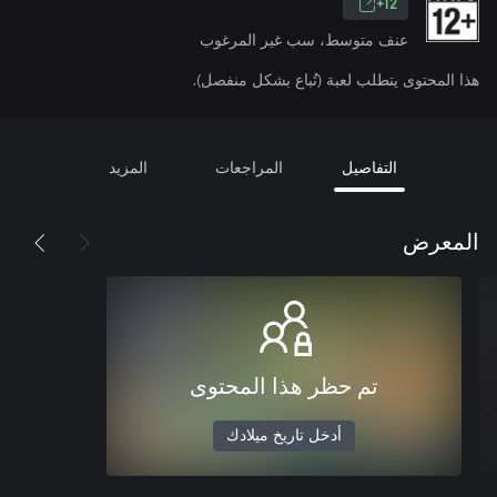
12+
عنف متوسط، سب غير المرغوب
هذا المحتوى يتطلب لعبة (تُباع بشكل منفصل).
التفاصيل
المراجعات
المزيد
المعرض
تم حظر هذا المحتوى
أدخل تاريخ ميلادك