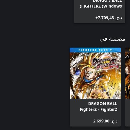
DRAGON BALL
FIGHTERZ (Windows)
د.ج.‏ 7.709,43+
مضمنة في
DRAGON BALL
FighterZ - FighterZ
Pass 2 (Windows)
د.ج.‏ 2.699,00