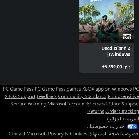
Dead Island 2
(Windows)
د.ج.‏ 5.399,00+
PC Game Pass
PC Game Pass games
XBOX app on Windows PC
XBOX Support
Feedback
Community Standards
Photosensitive
Seizure Warning
Microsoft account
Microsoft Store Support
Returns
Orders tracking
العربية (الجزائر)
خيارات خصوصيتك
خصوصية صحة المستهلك
Privacy & Cookies
Contact Microsoft