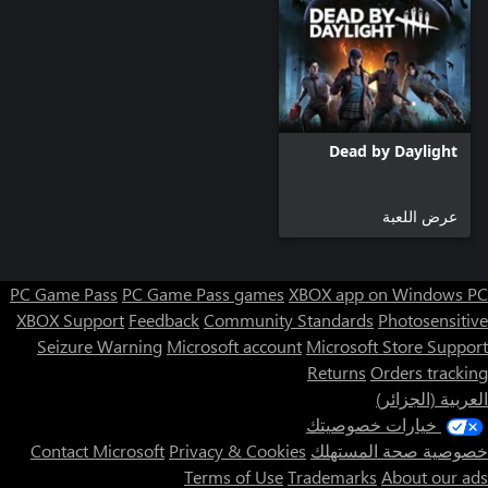
Dead by Daylight
عرض اللعبة
PC Game Pass
PC Game Pass games
XBOX app on Windows PC
XBOX Support
Feedback
Community Standards
Photosensitive
Seizure Warning
Microsoft account
Microsoft Store Support
Returns
Orders tracking
العربية (الجزائر)
خيارات خصوصيتك
خصوصية صحة المستهلك
Privacy & Cookies
Contact Microsoft
Terms of Use
Trademarks
About our ads