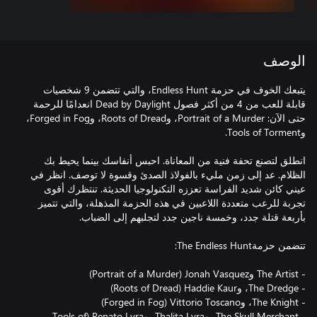
الوصف
يتبعك الخوف في حزمة Endless Hunt، والتي تتضمن 9 شخصيات
قابلة للعب من 4 من أكثر فصول Dead by Daylight انعدامًا للرحمة
حتى الآن: Portrait of a Murder، وRoots of Dread، وForged in Fog،
انطلق لتصنع تحفة فنية من المعاناة. احبس أنفاسك بينما يحيط بك
الظلام. عد إلى زمن مليء بالفولاذ الصدئ وقسوة لا توصف. انظر في
عيني كائن شديد الفراسة تعززه التكنولوجيا الحديثة. تنتظرك أقوى
تجربة للرعب متعددة اللاعبين في هذه الحزمة المذهلة، والتي تتميز
‏- The Skull Merchant، وThalita Lyra، وRenato Lyra‏ (Tools of