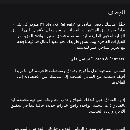
الوصف
جمِّل مدينتك بأفضل فنادق مع "Hotels & Retreats"! متوفر كل شيء
بدايةً من فنادق المؤتمرات للمسافرين من رجال الأعمال، إلى الفنادق
الجبلية لمحبي الطبيعة. ابدأ بسلسلة فنادق صغيرة وافتح المزيد من
الخيارات الفاخرة بينما تشق طريقك نحو تنفيذ أعمال فندقية ناجحة -
المباني الفندقية: نُزل وأكواخ وفنادق ومنتجعات فاخرة... كل ما تريد!
أضِف سلسلة من المباني الفندقية إلى مدينتك، من الاقتصادية إلى
إدارة الفنادق: هيئ فندقك للنجاح وجذب مجموعات سياحية مختلفة. ابدأ
بالفنادق ذات النجمة الواحدة وافتح خياراتٍ جديدةً حالما تبدأ في تحقيق
المباني السياحية: ستعزز المباني الجديدة فنادقك: الحدائق والمطاعم