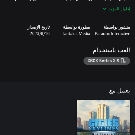
إظهار المزيد
الموقع فائق الأهمية: مطابقة الفنادق مع المواقع الجيدة أمرٌ بالغ الأهمية
عند إدارة فنادقك، حيث ستجذب المواقع الموجودة على الخريطة
منشور بواسطة
مطورة بواسطة
تاريخ الإصدار
مجموعاتٍ مختلفةً من السياح. أضفنا 5 خرائط جديدة لفنادقك (3
Paradox Interactive
Tantalus Media
10‏/8‏/2023
خرائط مستوحاة من أوروبا، وخريطة استوائية واحدة، وخريطة معتدلة
واحدة).
العب باستخدام
XBOX Series X|S
يعمل مع