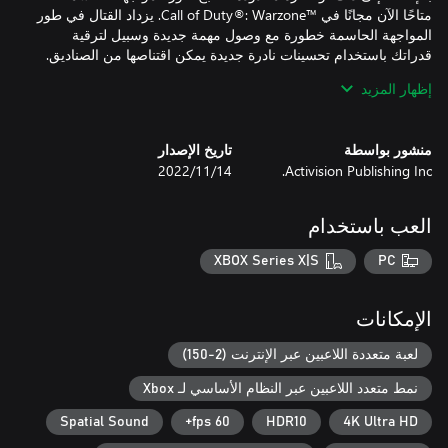
متاحًا الآن مجانًا في Call of Duty®: Warzone™‎. يزداد القتال في طور
المواجهة الحاسمة خطورة مع وصول مهمة جديدة وسبيل لترقية
إظهار المزيد
هل ترغب في رفع مستوى التحدي؟ انطلق إلى اللعب المصنف في
منشور بواسطة
تاريخ الإصدار
Activision Publishing Inc.
14‏/11‏/2022
قد تحتاج إلى ربط رقم هاتفك المحمول إلى حساب Activision الخاص
العب باستخدام
ا يشترط الاشتراك في Game Pass Core للعب Call of Duty®:
Warzone™. تتطلب كل أنماط اللعب الأخرى على الإنترنت اشتراك
XBOX Series X|S
PC
الإمكانات
©/TM/® 2026 جميع الحقوق محفوظة لشركة Activision Publishing,
لعبة متعددة اللاعبين عبر الإنترنت (2-150)
Inc. يضم هذا المنتج برامج مرخصة من شركة Id Software ('Id
نمط متعدد اللاعبين عبر النظام الأساسي لـ Xbox
Technology'). Id Technology © 1999-2026 Id Software, Inc.
Spatial Sound
60 fps+
HDR10
4K Ultra HD