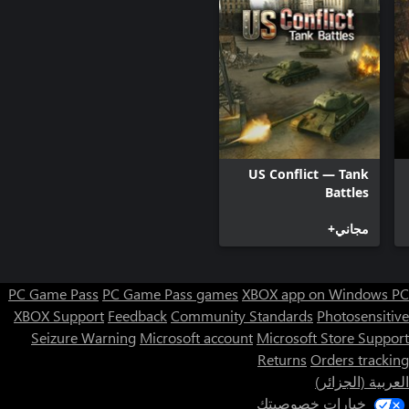
US Conflict — Tank
Battles
مجاني+
PC Game Pass
PC Game Pass games
XBOX app on Windows PC
XBOX Support
Feedback
Community Standards
Photosensitive
Seizure Warning
Microsoft account
Microsoft Store Support
Returns
Orders tracking
العربية (الجزائر)
خيارات خصوصيتك