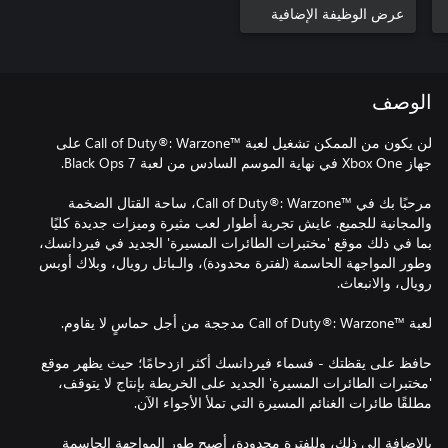
عرض الوظيفة الإضافية
الوصف
لن يكون من الممكن تشغيل لعبة Call of Duty®: Warzone™‎ على
مرحبًا بك في Call of Duty®: Warzone™‎، ساحة القتال الضخمة
والمجانية للجميع. عايش تجربة أطوار لعب مثيرة وميزات جديدة كليًا
بما في ذلك موقع 'مختبرات الطائرات المسيرة' الجديد في فيردانسك،
وطور المواجهة الحاسمة (لفترة محدودة)، والـباتل رويال، وبلاك أوبس
حافظ على يقظتك - فسماء فيردانسك أكثر ازدحامًا؛ حيث يظهر موقع
'مختبرات الطائرات المسيرة' الجديد على الخريطة بإنتاج لا يتوقف،
بالإضافة إلى ذلك، وللفترة محدودة، أصبح طور المواجهة الحاسمة