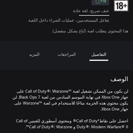
18+
عنف صريح، لغة حادة
تفاعل المستخدمين، عمليات الشراء داخل اللعبة
هذا المحتوى يتطلب لعبة (تُباع بشكل منفصل).
التفاصيل
المراجعات
المزيد
الوصف
لن يكون من الممكن تشغيل لعبة Call of Duty®: Warzone™‎ على
جهاز Xbox One في نهاية الموسم السادس من لعبة Black Ops 7. لن
يكون محتوى هذه الحزمة متاحًا للاستخدام في لعبة Warzone™‎ على
احصل على نقاط*Call of Duty® ومحتوى أسطوري للعبتين Call of