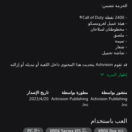
قد تقوم Activision بتحديث هذا المحتوى داخل اللعبة أو تبديله أو إزالته
إظهار المزيد
هذه الحزمة ليست مدعومة من قبل المنصات المشتركة، ويمكن
منشور بواسطة
مطورة بواسطة
تاريخ الإصدار
الحصول عليها من خلال أجهزة الكمبيوتر (Microsoft Store) فقط
Activision Publishing
Activision Publishing
20‏/4‏/2023
Inc.
Inc.
*استخدام نقاط CP غير متاح في جميع ألعاب Call of Duty® وهو
معتمد على الوظيفية وعرضة للتغيير. يمكن الوصول إلى نقاط CP
العب باستخدام
بمجرد تمكين خاصية نقاط CP في تلك اللعبة وإتاحة نقاط CP. يجب أن
يتم تشغيل Call of Duty®: Modern Warfare® II أو Call of Duty®:
PC
XBOX Series X|S
XBOX One