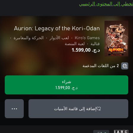
تخطي إلى المحتوى الرئيسي
Aurion: Legacy of the Kori-Odan
•
الحركة والمغامرة
•
لعب الأدوار
•
Kiro'o Games
لعبة المنصة
•
قتالية
د.ج.‏ 1.599,00
2 من اللغات المدعمة
شراء
د.ج.‏ 1.599,00
إضافة إلى قائمة الأمنيات
● ● ●