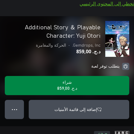
تخطي إلى المحتوى الرئيسي
Additional Story ＆ Playable
Character: Yuji Otori
Gemdrops, Inc.
•
الحركة والمغامرة
د.ج.‏ 859,00
يتطلب توفر لعبة
شراء
د.ج.‏ 859,00
إضافة إلى قائمة الأمنيات
● ● ●