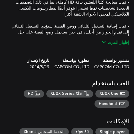
- تمت معالجة كلتا اللعبتين بدقة HD كاملة، بما في ذلك التصميمات
الجديدة لشخصيات نمط تشيبي! يتوفر أيضًا نمط رسومات البكسل
- تمت إضافة التشغيل التلقائي ووضع القصة. سيؤدي التشغيل التلقائي
إلى تقدم الحوار من أجلك، في حين سيعمل وضع القصة على حل
أصعب الألغاز نيابةً عنك - وهو مثالي لمن يريد فقط الجلوس والاستمتاع
إظهار المزيد
--------------
منشور بواسطة
مطورة بواسطة
تاريخ الإصدار
CAPCOM CO., LTD.
CAPCOM CO., LTD.
23‏/8‏/2024
العب باستخدام
PC
XBOX Series X|S
XBOX One
Handheld
الإمكانات
Single player
60 fps+
الحفظ السحابي لـ Xbox