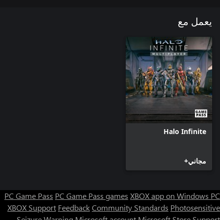
يعمل مع
Halo Infinite
مجاني+
PC Game Pass
PC Game Pass games
XBOX app on Windows PC
XBOX Support
Feedback
Community Standards
Photosensitive
Seizure Warning
Microsoft account
Microsoft Store Support