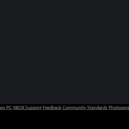
ws PC
XBOX Support
Feedback
Community Standards
Photosens