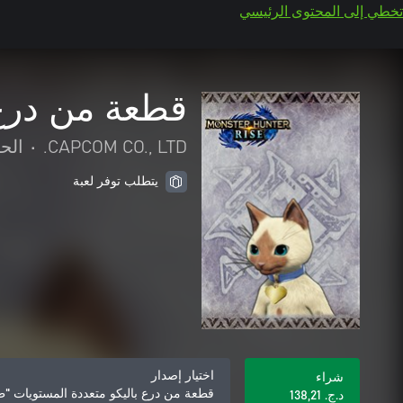
تخطي إلى المحتوى الرئيسي
قطعة من درع
CAPCOM CO., LTD.
•
الح
يتطلب توفر لعبة
اختيار إصدار
شراء
قطعة من درع باليكو متعددة المستويات 
د.ج.‏ 138,21