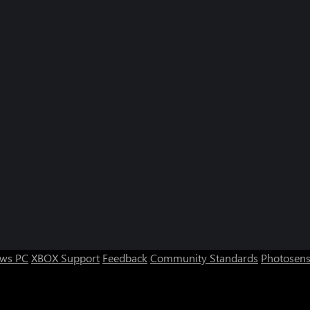
ws PC
XBOX Support
Feedback
Community Standards
Photosens