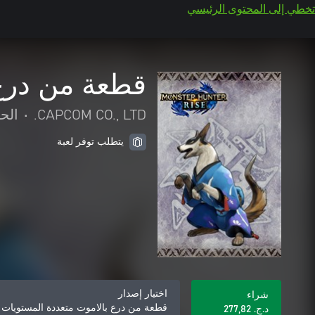
تخطي إلى المحتوى الرئيسي
قطعة من درع ب
CAPCOM CO., LTD.
•
الح
يتطلب توفر لعبة
اختيار إصدار
شراء
قطعة من درع بالاموت متعددة المستويات "يو
د.ج.‏ 277,82