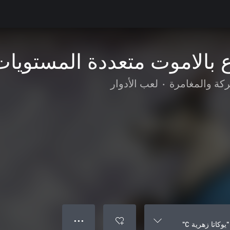
الاموت متعددة المستويات "ي
ركة والمغامرة
•
لعب الأدوار
● ● ●
كاتا زهرية C"