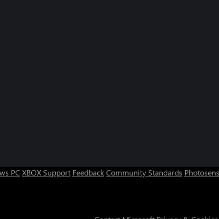
ws PC
XBOX Support
Feedback
Community Standards
Photosens