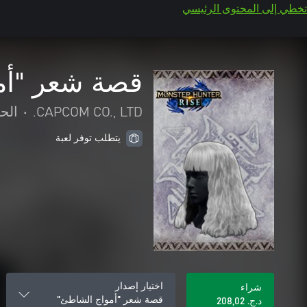
تخطي إلى المحتوى الرئيسي
قصة شعر "أم
CAPCOM CO., LTD.
•
الح
يتطلب توفر لعبة
اختيار إصدار
شراء
قصة شعر "أمواج الشاطئ"
د.ج.‏ 208,02